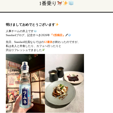
1番乗り
明けましておめでとうございます
人事チームの井上です
Standardブログ、記念すべき2026年
『1投稿目』
🖊
先日、Standard社員ならではの
12連休
が終わったのですが、
私は友人と外食したり、カフェへ行ったりと
沢山リフレッシュできました