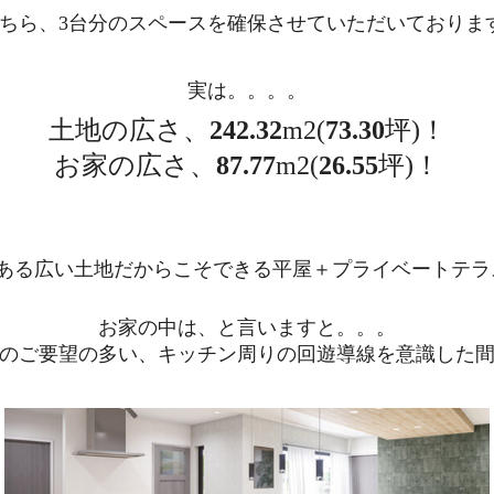
ちら、3台分のスペースを確保させていただいておりま
実は。。。。
土地の広さ、
242.32
m2(
73.30
坪)！
お家の広さ、
87.77
m2(
26.55
坪)！
上ある広い土地だからこそできる平屋＋プライベートテラ
お家の中は、と言いますと。。。
のご要望の多い、キッチン周りの回遊導線を意識した