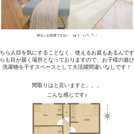
明るいお部屋ですね～ (●´3｀)ノ*｡’*､+
ちら人目を気にすることなく、使えるお庭もあるんで
らも目が届く場所となっておりますので、お子様の遊
洗濯物を干すスペースとして大活躍間違いなしです！
間取りはと言いますと。。。
こんな感じです♪