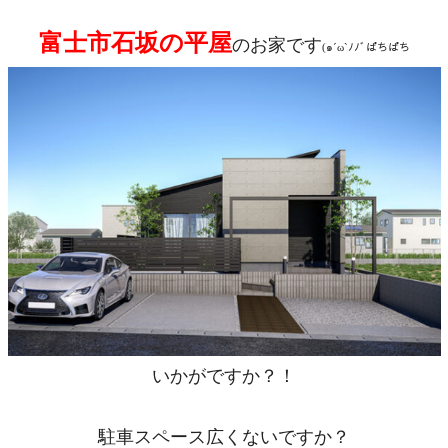
富士市石坂の平屋
のお家です
(๑´ω`ﾉﾉﾞぱちぱち
いかがですか？！
駐車スペース広くないですか？