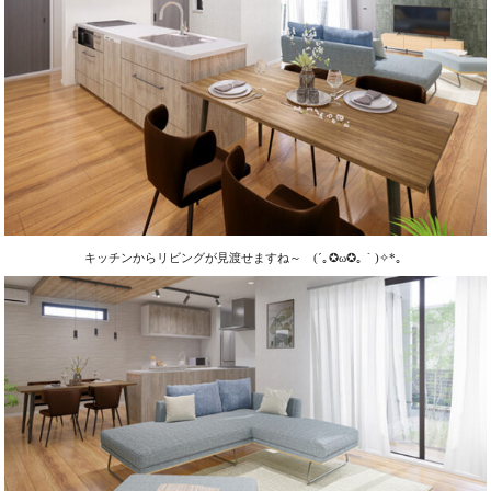
キッチンからリビングが見渡せますね～
(´
｡
✪
ω
✪
｡｀
)
✧
*
。