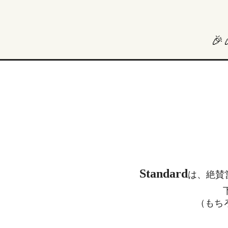

Standard
は、絶賛
（もち