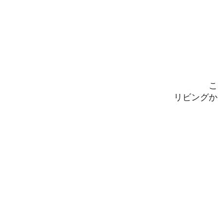
こ
リビングか