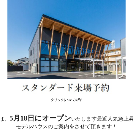
クリック(｡･ω･｡)ﾉ凸”
5月18日にオープン
は、
します最近人気急上
いた
モデルハウスのご案内をさせて頂きます！