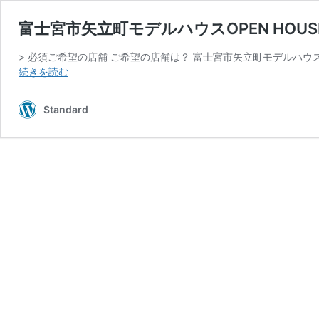
富士宮市矢立町モデルハウスOPEN HOUS
> 必須ご希望の店舗 ご希望の店舗は？ 富士宮市矢立町モデルハウス 必
富
続きを読む
士
宮
Standard
市
矢
立
町
モ
デ
ル
ハ
ウ
ス
OPEN
HOUSE