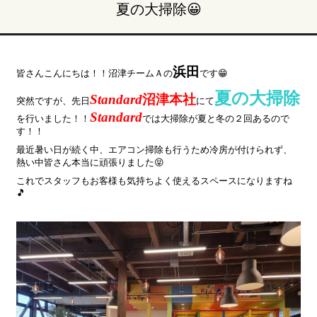
夏の大掃除😀
浜田
皆さんこんにちは！！沼津チームＡの
です😁
夏の大掃除
Standard
沼津本社
突然ですが、先日
にて
Standard
を行いました！！
では大掃除が夏と冬の２回あるので
す！！
最近暑い日が続く中、エアコン掃除も行うため冷房が付けられず、
熱い中皆さん本当に頑張りました😝
これでスタッフもお客様も気持ちよく使えるスペースになりますね
🎵