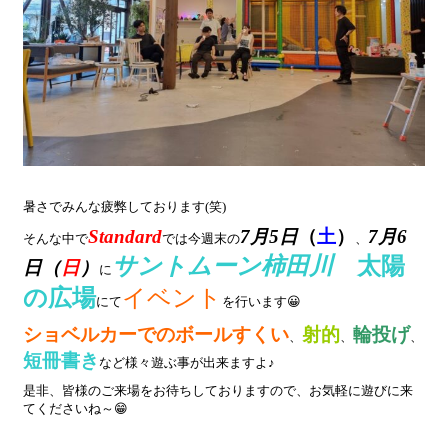
暑さでみんな疲弊しております(笑)
Standard
7月5日
（
土
）
7月6
そんな中で
では今週末の
、
サントムーン柿田川
太陽
日（
日
）
に
の広場
イベント
にて
を行います😀
ショベルカーでのボールすくい
射的
輪投げ
、
、
、
短冊書き
など様々遊ぶ事が出来ますよ♪
是非、皆様のご来場をお待ちしておりますので、お気軽に遊びに来
てくださいね～😁