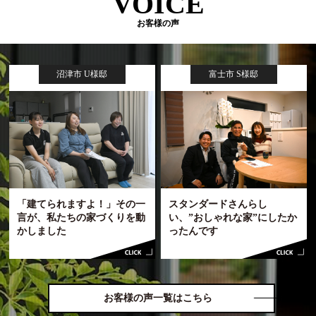
VOICE
お客様の声
沼津市 U様邸
富士市 S様邸
「建てられますよ！」その一
スタンダードさんらし
言が、私たちの家づくりを動
い、”おしゃれな家”にしたか
かしました
ったんです
お客様の声一覧はこちら