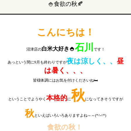
🍚食欲の秋🍂
こんにちは！
石川
白米大好き🍚
沼津店の
です！
夜は涼しく、、
昼
あっという間に9月も終わりですが
は暑く、、、
皆様体調にはお気を付けくださいね🛏
秋
本格的
ということでようやく
に
になってきそうですが
秋
といえばいろいろありますよね～～(*^-^*)
食欲の秋！