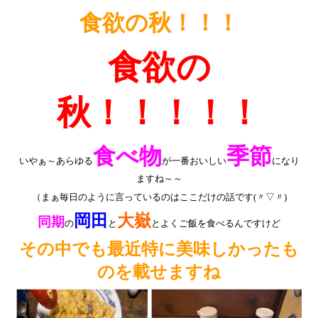
食欲の秋！！！
食欲の
秋！！！！！
食べ物
季節
いやぁ～あらゆる
が一番おいしい
になり
ますね～～
（まぁ毎日のように言っているのはここだけの話です(〃▽〃)
岡田
大嶽
同期
の
と
とよくご飯を食べるんですけど
その中でも最近特に美味しかったも
のを載せますね