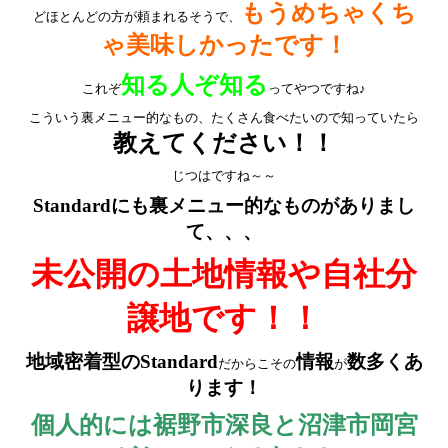
もうめちゃくち
どほとんどの方が頼まれるそうで、
ゃ美味しかったです！
知る人ぞ知る
これぞ
ってやつですね♪
こういう裏メニュー的なもの、たくさん食べたいので知っていたら
教えてください！！
じつはですね～～
Standardにも裏メニュー的なものがありまし
て、、、
未公開の土地情報や自社分
譲地です！！
地域密着型のStandard
情報
数多くあ
だからこその
が
ります！
個人的には裾野市深良と沼津市岡宮