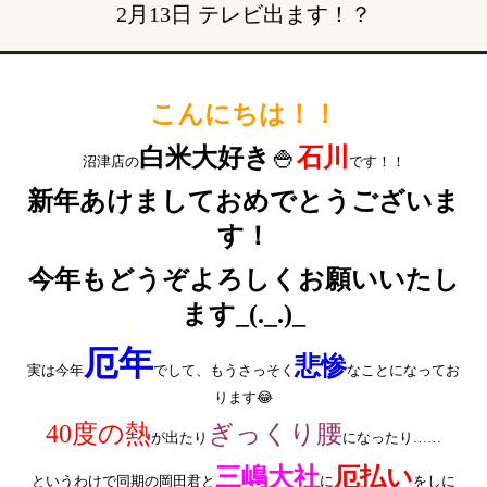
2月13日 テレビ出ます！？
こんにちは！！
白米大好き
🍚
石川
沼津店の
です！！
新年あけましておめでとうございま
す！
今年もどうぞよろしくお願いいたし
ます_(._.)_
厄年
悲惨
実は今年
でして、もうさっそく
なことになってお
ります😂
40度の熱
ぎっくり腰
が出たり
になったり……
三嶋大社
厄払い
というわけで同期の岡田君と
に
をしに