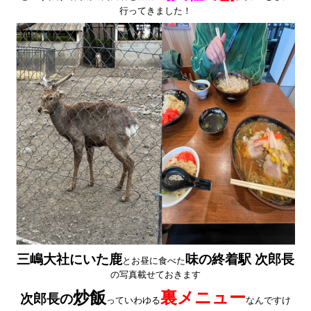
行ってきました！
三嶋大社にいた鹿
味の終着駅 次郎長
とお昼に食べた
の写真載せておきます
炒飯
裏メニュー
次郎長の
っていわゆる
なんですけ