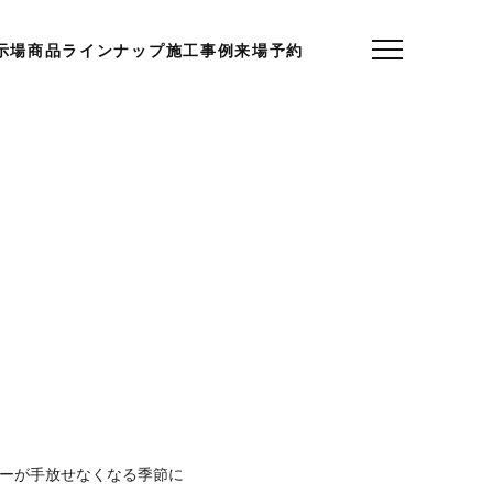
示場
商品ラインナップ
施工事例
来場予約
ラーが手放せなくなる季節に