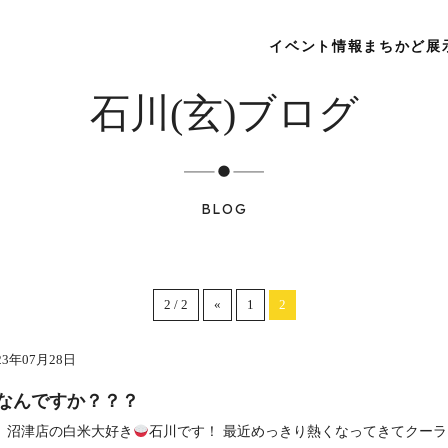
イベント情報
まちかど展
石川(玄)ブログ
BLOG
2 / 2
«
1
2
23年07月28日
なんですか？？？
 沼津店の白米大好き
石川です！ 最近めっきり熱くなってきてクー