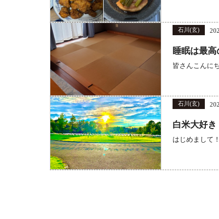
石川(玄)
20
睡眠は最高の
皆さんこんに
石川(玄)
20
白米大好き
はじめまして！