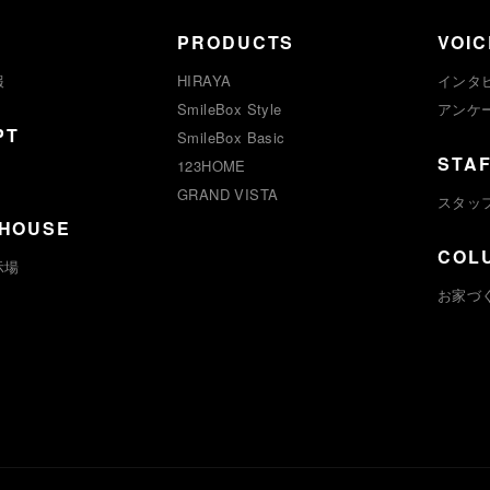
PRODUCTS
VOIC
報
HIRAYA
インタ
SmileBox Style
アンケ
PT
SmileBox Basic
STA
123HOME
GRAND VISTA
スタッ
 HOUSE
COL
示場
お家づ