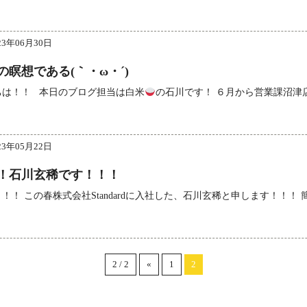
23年06月30日
瞑想である(｀・ω・´)
ちは！！ 本日のブログ担当は白米
の石川です！ ６月から営業課沼津
23年05月22日
！石川玄稀です！！！
！！ この春株式会社Standardに入社した、石川玄稀と申します！！
2 / 2
«
1
2