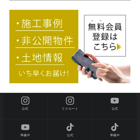
公式
公式
リクルート
準備中
公式
準備中