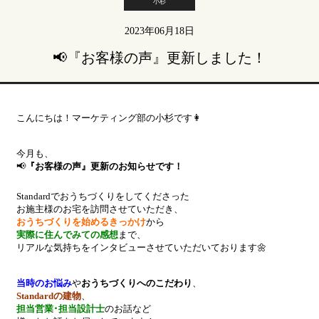
小杉
2023年06月18日
📢『お客様の声』更新しました！
こんにちは！マーケティング部の小杉です👩
今月も、
📢
『お客様の声』更新のお知らせです！
Standardでおうちづくりをしてくださった
お施主様のお宅を訪問させていただき、
おうちづくりを始めるきっかけ
から
実際に住んでみての感想
まで、
リアルな気持ちをインタビューさせていただいております🌼
当時のお悩み
や
おうちづくりへのこだわり
、
Standardの建物
、
担当営業･担当設計士
のお話など