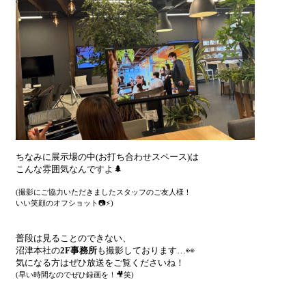
ちなみに展示場の中(お打ち合わせスペース)は
こんな雰囲気なんですよ🌲
(撮影にご協力いただきましたスタッフのご友人様！
いい笑顔のオフショット📷⚡)
普段は見ることのできない、
沼津本社の
2F事務所
も撮影しております…👀
気になる方はぜひ放送をご覧くださいね！
(早い時間なのでぜひ録画を！🎥笑)