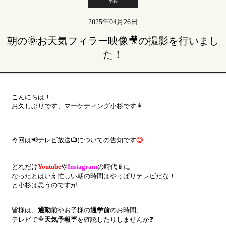
小杉
2025年04月26日
朝の🌞お天気フィラー映像🎥の撮影を行いまし
た！
こんにちは！
お久しぶりです、マーケティング小杉です👩
今回は📢テレビ放送📺についての告知です
◎
どれだけ
Y
outube
や
Instagram
の時代📱に
なったとはいえ
忙しい朝の時間はやっぱりテレビだな！
と小杉は思うのですが…
皆様は、
通勤前
やお子様の
通学前
のお時間、
テレビで🌞
天気予報☔
を確認したりしませんか❓