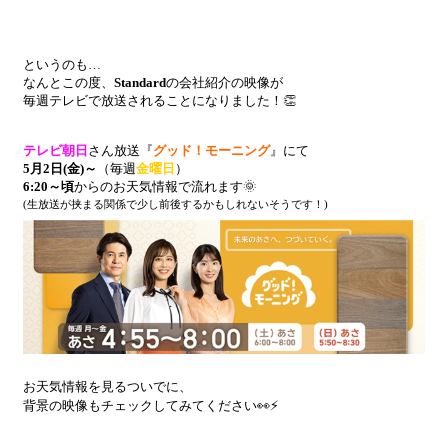
というのも…
なんとこの度、
Standard
の会社紹介の映像が
毎週テレビで放送されることになりました！👏
テレビ朝日
さん放送『
グッド！モーニング
』
にて
5月2日(金)～
（毎週
金曜日
）
6:20～頃
からのお天気情報で流れます🌞
(生放送が挟まる関係で少し前後するかもしれないそうです！)
お天気情報を見るついでに、
背景の映像もチェックしてみてください👀⚡