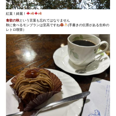
紅葉！綺麗！
食欲の秋
という言葉も忘れてはなりません
秋に食べるモンブランは至高ですね
(手書きの伝票がある生粋の
レトロ喫茶）