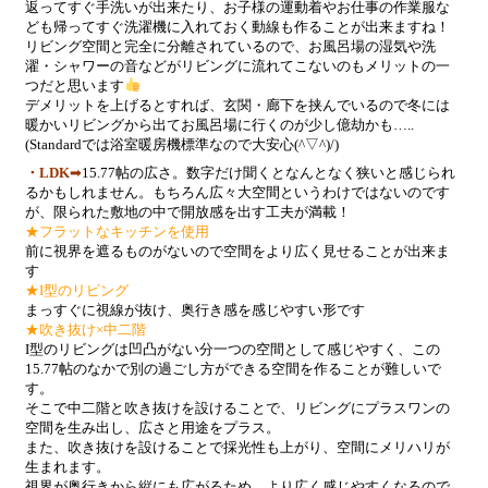
返ってすぐ手洗いが出来たり、お子様の運動着やお仕事の作業服な
ども帰ってすぐ洗濯機に入れておく動線も作ることが出来ますね！
リビング空間と完全に分離されているので、お風呂場の湿気や洗
濯・シャワーの音などがリビングに流れてこないのもメリットの一
つだと思います
デメリットを上げるとすれば、玄関・廊下を挟んでいるので冬には
暖かいリビングから出てお風呂場に行くのが少し億劫かも…..
(Standardでは浴室暖房機標準なので大安心(^▽^)/)
・LDK
➡
15.77帖の広さ。数字だけ聞くとなんとなく狭いと感じられ
るかもしれません。もちろん広々大空間というわけではないのです
が、限られた敷地の中で開放感を出す工夫が満載！
★フラットなキッチンを使用
前に視界を遮るものがないので空間をより広く見せることが出来ま
す
★I型のリビング
まっすぐに視線が抜け、奥行き感を感じやすい形です
★吹き抜け×中二階
I型のリビングは凹凸がない分一つの空間として感じやすく、この
15.77帖のなかで別の過ごし方ができる空間を作ることが難しいで
す。
そこで中二階と吹き抜けを設けることで、リビングにプラスワンの
空間を生み出し、広さと用途をプラス。
また、吹き抜けを設けることで採光性も上がり、空間にメリハリが
生まれます。
視界が奥行きから縦にも広がるため、より広く感じやすくなるので