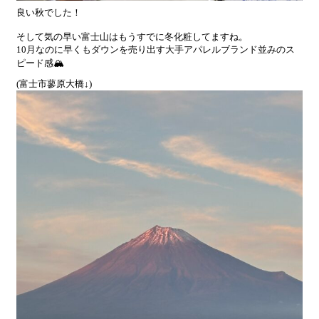
良い秋でした！
そして気の早い富士山はもうすでに冬化粧してますね。
10月なのに早くもダウンを売り出す大手アパレルブランド並みのス
ピード感🏔
(富士市蓼原大橋↓)