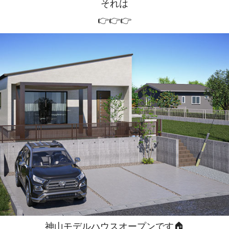
それは
👉👉👉
神山モデルハウスオープンです🏠