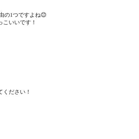
の1つですよね😊
っこいいです！
！
ス
てください！