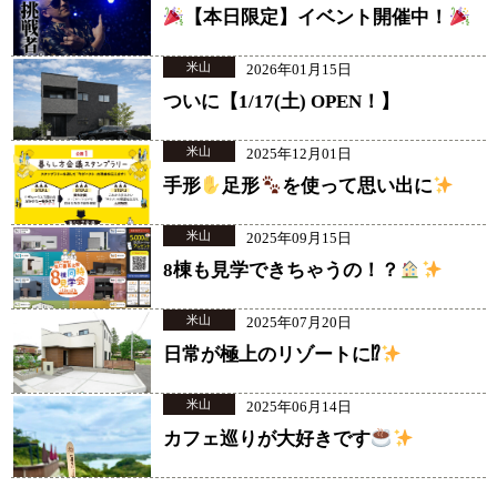
【本日限定】イベント開催中！
米山
2026年01月15日
ついに【1/17(土) OPEN！】
米山
2025年12月01日
手形
足形
を使って思い出に
米山
2025年09月15日
8棟も見学できちゃうの！？
米山
2025年07月20日
日常が極上のリゾートに⁉
米山
2025年06月14日
カフェ巡りが大好きです