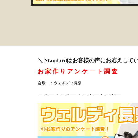
＼ Standardはお客様の声にお応えして
お 家 作
り ア ン ケ ー ト 調 査
会場 ：ウェルディ長泉
━・━・━・━・━・━・━・━