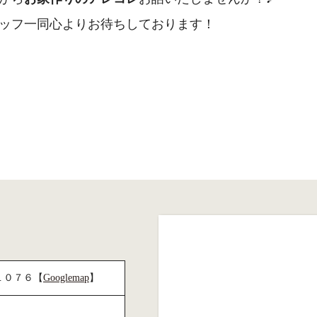
ッフ一同心よりお待ちしております！
窪１０７６
【
Googlemap
】