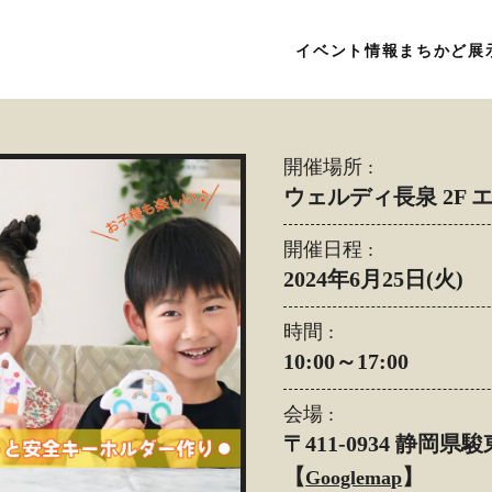
イベント情報
まちかど展
開催場所 :
ウェルディ長泉 2F
開催日程 :
2024年6月25日(火)
時間 :
10:00～17:00
会場 :
〒411-0934 静
【
】
Googlemap