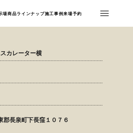
示場
商品ラインナップ
施工事例
来場予約
 エスカレーター横
岡県駿東郡長泉町下長窪１０７６