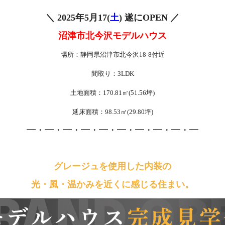
＼ 2025年5月17
(
土
) 遂にOPEN ／
沼津市北今沢
モデルハウス
場所：静岡県沼津市北今沢18-8付近
間取り：3LDK
土地面積：170.81㎡(51.56坪)
延床面積：98.53㎡(29.80坪)
━・━・━・━・━・━・━・━・━・━
グレージュを使用した内装の
光・風・温かみを近くに感じる住まい。