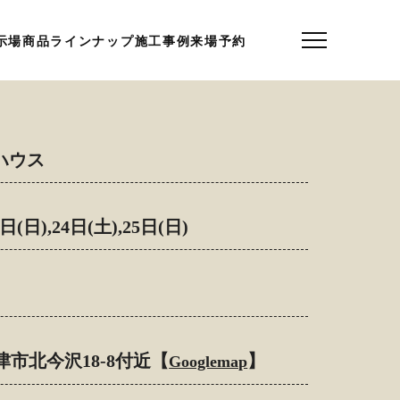
示場
商品ラインナップ
施工事例
来場予約
ハウス
日(日),24日(土),25日(日)
沼津市北今沢18-8付近
【
】
Googlemap