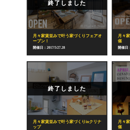
終了しました
月々家賃並みで叶う家づくりフェアオ
月々
ープン！
催
開催日：2017/5/27.28
開催日：2
終了しました
月々家賃並みで叶う家づくりinクリナ
月々
ップ
催