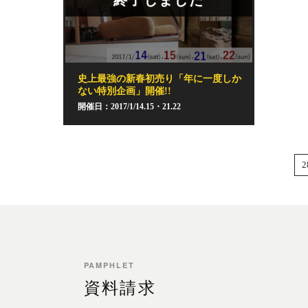
終了しました
史上最強の新春初売り「年に一度しか
ない特別企画」開催!!
開催日：2017/1/14.15・21.22
2
PAMPHLET
資料請求