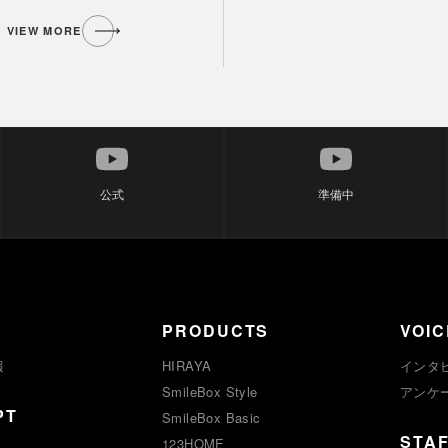
VIEW MORE
公式
準備中
PRODUCTS
VOIC
報
HIRAYA
インタ
SmileBox Style
アンケ
PT
SmileBox Basic
STA
123HOME