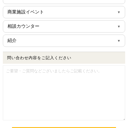
athome
展示場
商業施設イベント
HOME‘S
モデルハウス
サントムーン柿田川
タウンライフ
相談カウンター
SBSマイホームセンター
ヨーカドー(日清プラザ)
META展示場
SUUMOカウンター
紹介
イオンモール富士宮
インターネット検索
イエタテカウンター
Standardオーナー様
問い合わせ内容をご記入ください
Standard社員
協力業者様
不動産業者様
銀行・金融