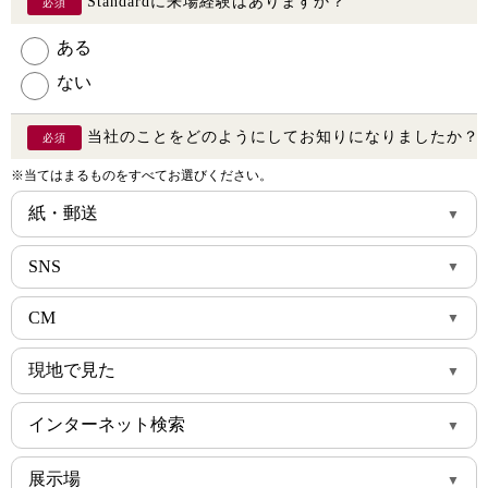
Standardに来場経験はありますか？
必須
ある
ない
当社のことをどのようにしてお知りになりましたか？
必須
※当てはまるものをすべてお選びください。
紙・郵送
チラシ
SNS
DM
Instagram
CM
Facebook
テレビCM
現地で見た
YouTube
映画館CM
路上看板
TikTok
インターネット検索
Tver
建築現場
SUUMO
Abema
展示場
現地看板