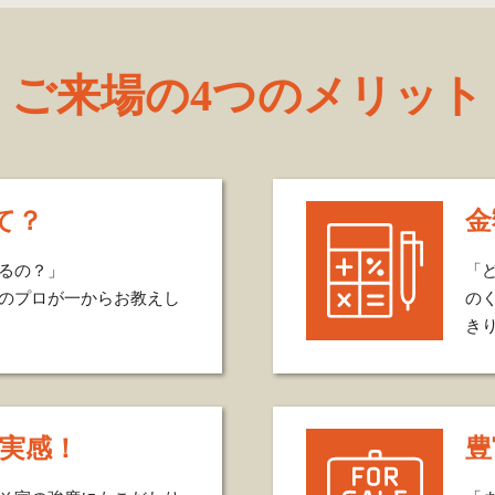
ご来場の4つのメリット
て？
金
るの？」
「
のプロが一からお教えし
の
き
を実感！
豊