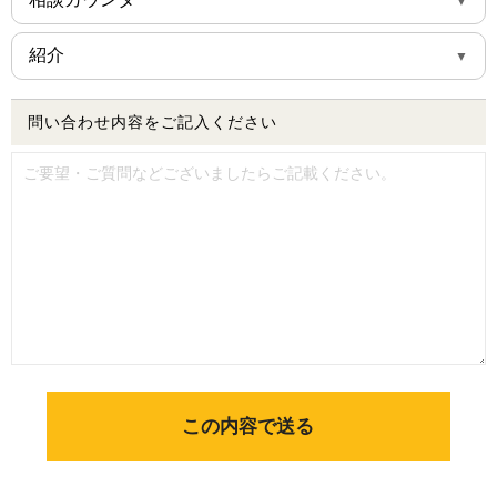
SBSマイホームセンター
ヨーカドー(日清プラザ)
META展示場
SUUMOカウンター
紹介
イオンモール富士宮
インターネット検索
イエタテカウンター
Standardオーナー様
問い合わせ内容をご記入ください
Standard社員
協力業者様
不動産業者様
銀行・金融