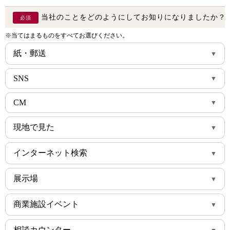
当社のことをどのようにしてお知りになりましたか？
必須
※当てはまるものをすべてお選びください。
紙・郵送
チラシ
SNS
DM
Instagram
CM
Facebook
テレビCM
現地で見た
YouTube
映画館CM
路上看板
TikTok
インターネット検索
Tver
建築現場
SUUMO
Abema
展示場
現地看板
athome
展示場
商業施設イベント
HOME‘S
モデルハウス
サントムーン柿田川
タウンライフ
相談カウンター