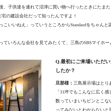
、子供達を連れて沼津に買い物へ行ったときにたまたま通り
dは住宅の建設会社だって知ったんですよ！
こいいねえ」っていうところからStandardをちゃん
っていろんな会社を見てみたくて、三島のSBSマイホ
Q.最初にご来場いただ
したか？
旦那様：
三島展示場はとり
「31坪でもこんなに広く
数っていまいちピンとこな
ってみないとわからないと思い