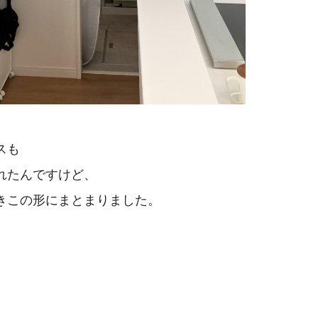
スも
れたんですけど、
き
この形にまとまりました。