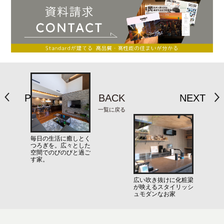
PREV
BACK
NEXT
一覧に戻る
毎日の生活に癒しとく
つろぎを。広々とした
空間でのびのびと過ご
す家。
広い吹き抜けに化粧梁
が映えるスタイリッシ
ュモダンなお家