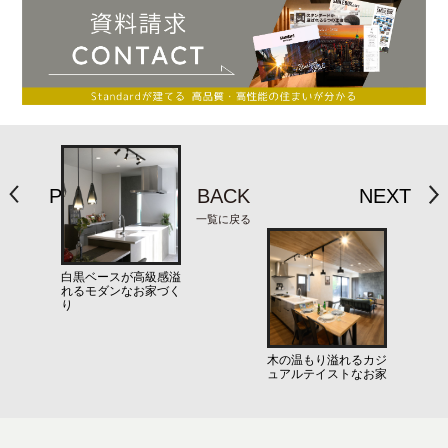
PREV
BACK
NEXT
一覧に戻る
白黒ベースが高級感溢
れるモダンなお家づく
り
木の温もり溢れるカジ
ュアルテイストなお家