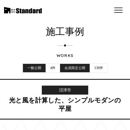
施工事例
WORKS
一般公開
4件
会員限定公開
130件
沼津市
光と風を計算した、シンプルモダンの
平屋