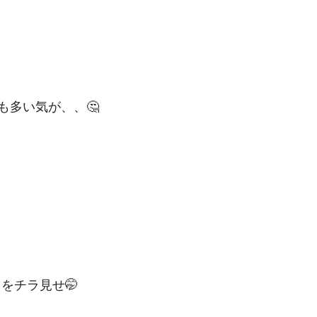
も多い気が、、🤔
ス
をチラ見せ🤭