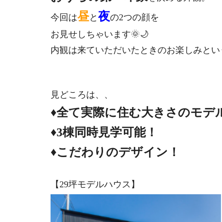
昼
夜
今回は
と
の2つの顔を
お見せしちゃいます🌞🌙
内観は来ていただいたときのお楽しみとい
見どころは、、
♦全て実際に住む大きさのモデ
♦3棟同時見学可能！
♦こだわりのデザイン！
【29坪モデルハウス】