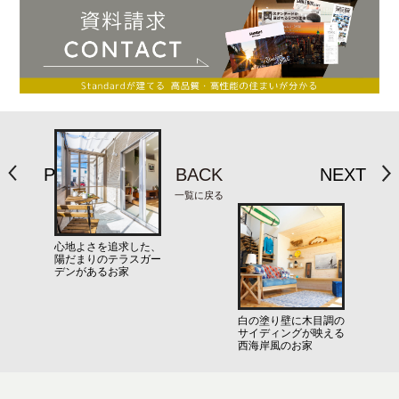
PREV
BACK
NEXT
一覧に戻る
心地よさを追求した、
陽だまりのテラスガー
デンがあるお家
白の塗り壁に木目調の
サイディングが映える
西海岸風のお家