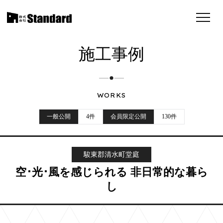
施工事例
WORKS
一般公開
4件
会員限定公開
130件
駿東郡清水町堂庭
空･光･風を感じられる 非日常的な暮ら
し