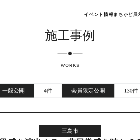
イベント情報
まちかど展
施工事例
WORKS
一般公開
4件
会員限定公開
130件
三島市