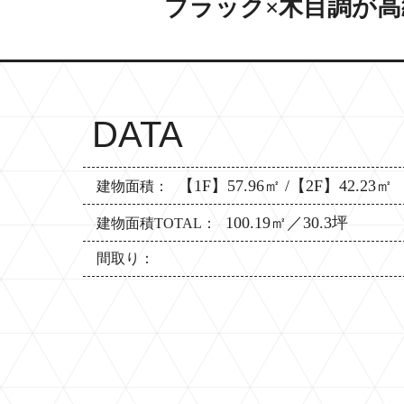
ブラック×木目調が
DATA
【1F】57.96㎡ /【2F】42.23㎡
建物面積：
100.19㎡／30.3坪
建物面積TOTAL：
間取り：